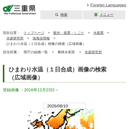
Foreign Languages
検索
メニュー
三重県公式ウェブ
サイト
現在位置：
トップページ
>
観光・産業・しごと
>
水産業
>
水産研究所
>
漁海況情報
>
ひまわり水温（１日合成）画像の検索（広域画像）
担当所属：
県庁の組織一覧 >
農林水産部 >
水産研究所
ひまわり水温（１日合成）画像の検索
（広域画像）
登録画像 ：2016年12月23日～