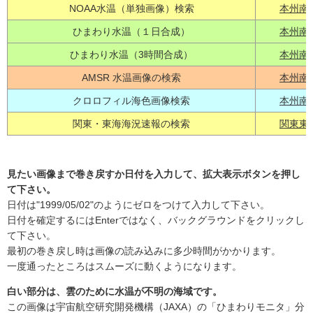
NOAA水温（単独画像）検索
本州南
ひまわり水温（１日合成）
本州南
ひまわり水温（3時間合成）
本州南
AMSR 水温画像の検索
本州南
クロロフィル海色画像検索
本州南
関東・東海海況速報の検索
関東東
見たい画像まで巻き戻すか日付を入力して、拡大表示ボタンを押し
て下さい。
日付は"1999/05/02"のようにゼロをつけて入力して下さい。
日付を確定するにはEnterではなく、バックグラウンドをクリックし
て下さい。
最初の巻き戻し時は画像の読み込みに多少時間がかかります。
一度通ったところはスムーズに動くようになります。
白い部分は、雲のために水温が不明の海域です。
この画像は宇宙航空研究開発機構（JAXA）の「ひまわりモニタ」分