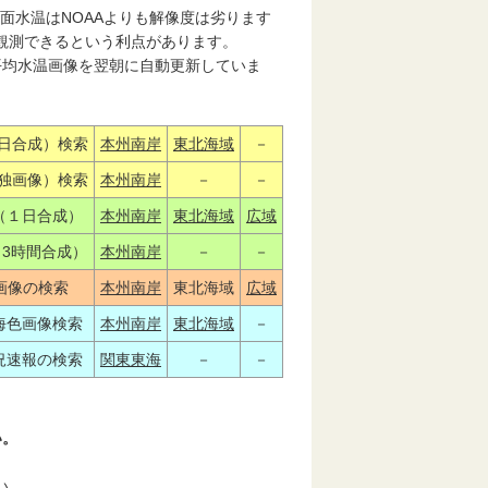
海面水温はNOAAよりも解像度は劣ります
観測できるという利点があります。
平均水温画像を翌朝に自動更新していま
一日合成）検索
本州南岸
東北海域
－
単独画像）検索
本州南岸
－
－
（１日合成）
本州南岸
東北海域
広域
3時間合成）
本州南岸
－
－
温画像の検索
本州南岸
東北海域
広域
海色画像検索
本州南岸
東北海域
－
況速報の検索
関東東海
－
－
い。
い。