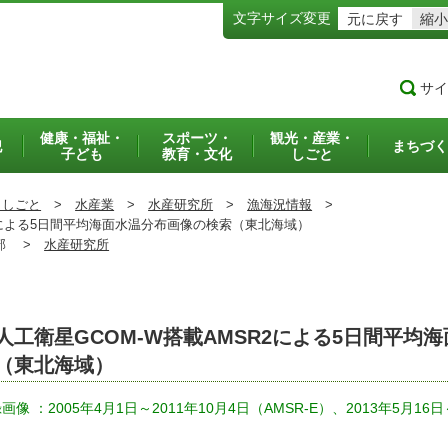
文字サイズ変更
元に戻す
縮小
サイ
健康・福祉・
スポーツ・
観光・産業・
犯
まちづく
子ども
教育・文化
しごと
・しごと
>
水産業
>
水産研究所
>
漁海況情報
>
2による5日間平均海面水温分布画像の検索（東北海域）
部 >
水産研究所
人工衛星GCOM-W搭載AMSR2による5日間平均
（東北海域）
画像 ：2005年4月1日～2011年10月4日（AMSR-E）、2013年5月16