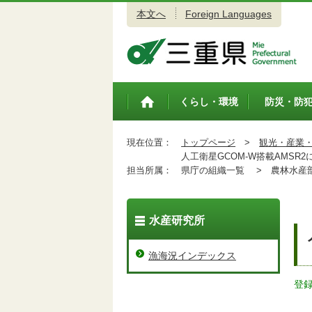
本文へ
Foreign Languages
三重県公式ウェブサイト
くらし・環境
防災・防
トップペ
ージ
現在位置：
トップページ
>
観光・産業
人工衛星GCOM-W搭載AMSR
担当所属：
県庁の組織一覧 >
農林水産
水産研究所
漁海況インデックス
登録