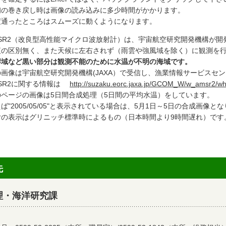
初の巻き戻し時は画像の読み込みに多少時間がかかります。
度通ったところはスムーズに動くようになります。
MSR2（改良型高性能マイクロ波放射計）は、宇宙航空研究開発機構が開
夜の区別無く、また天候に左右されず（雨雲や強風域を除く）に観測を
岸域など黒い部分は観測不能のために水温が不明の海域です。
画像は宇宙航空研究開発機構(JAXA）で受信し、漁業情報サービスセンタ
MSR2に関する情報は
http://suzaku.eorc.jaxa.jp/GCOM_W/w_amsr2/wh
のページの画像は5日間合成処理（5日間の平均水温）をしています。
ば"2005/05/05"と表示されている場合は、5月1日～5日の合成画像と
付の表示はグリニッチ標準時によるもの（日本時間より9時間遅れ）です
先
理・海洋研究課