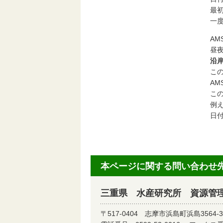
最
一
A
昼
沿
この
A
こ
例え
日
本ページに関する問い合わせ
三重県 水産研究所 資源管
〒517-0404
志摩市浜島町浜島3564-3