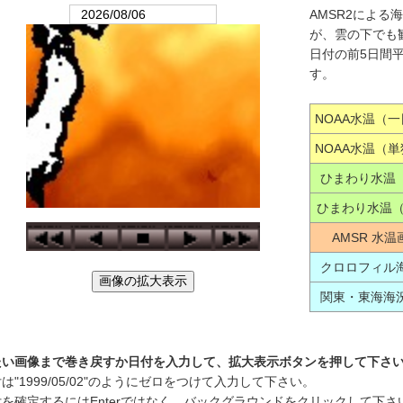
AMSR2による
が、雲の下でも
日付の前5日間
す。
NOAA水温（
NOAA水温（
ひまわり水温
ひまわり水温（
AMSR 水
クロロフィル
関東・東海海
たい画像まで巻き戻すか日付を入力して、拡大表示ボタンを押して下さ
は"1999/05/02"のようにゼロをつけて入力して下さい。
付を確定するにはEnterではなく、バックグラウンドをクリックして下さ