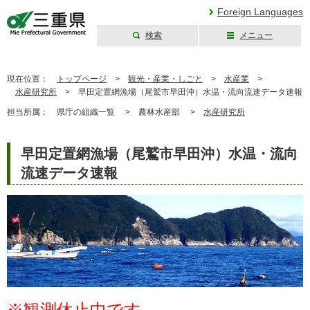
Foreign Languages
検索
メニュー
三重県公式ウェブ
サイト
現在位置：
トップページ
>
観光・産業・しごと
>
水産業
>
水産研究所
>
早田定置網漁場（尾鷲市早田沖）水温・流向流速データ速報
担当所属：
県庁の組織一覧 >
農林水産部 >
水産研究所
早田定置網漁場（尾鷲市早田沖）水温・流向
流速データ速報
※観測休止中です。